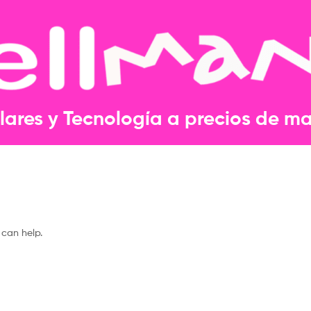
lares y Tecnología a precios de may
 can help.