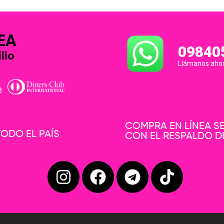
EA
09840
lio
Llámanos aho
COMPRA EN LÍNEA 
ODO EL PAÍS
CON EL RESPALDO D