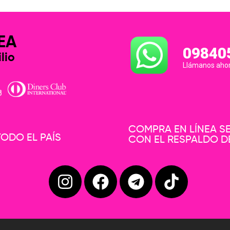
EA
09840
lio
Llámanos aho
COMPRA EN LÍNEA 
ODO EL PAÍS
CON EL RESPALDO D