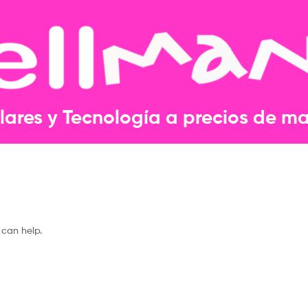
lares y Tecnología a precios de may
 can help.