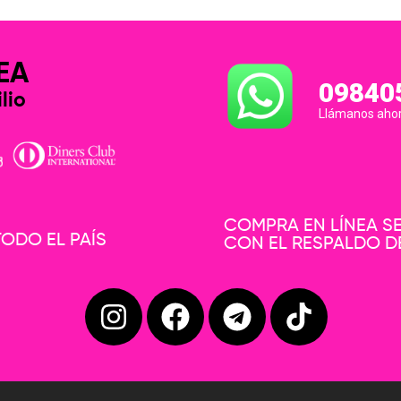
EA
09840
lio
Llámanos aho
COMPRA EN LÍNEA 
ODO EL PAÍS
CON EL RESPALDO D