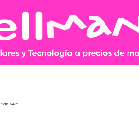
lares y Tecnología a precios de may
 can help.