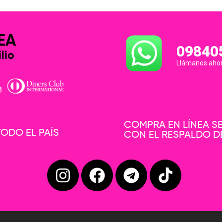
EA
09840
lio
Llámanos aho
COMPRA EN LÍNEA 
ODO EL PAÍS
CON EL RESPALDO D